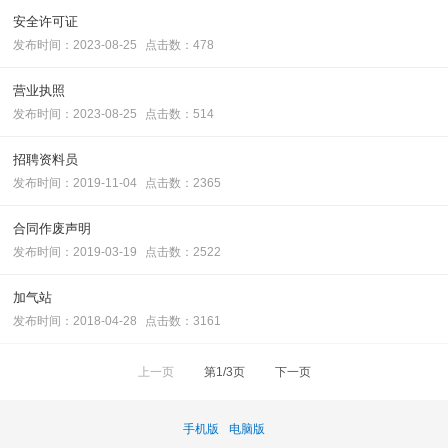
安全许可证
发布时间：2023-08-25
点击数：478
营业执照
发布时间：2023-08-25
点击数：514
招聘资料员
发布时间：2019-11-04
点击数：2365
合同作废声明
发布时间：2019-03-19
点击数：2522
加气站
发布时间：2018-04-28
点击数：3161
上一页
第1/3页
下一页
手机版
电脑版